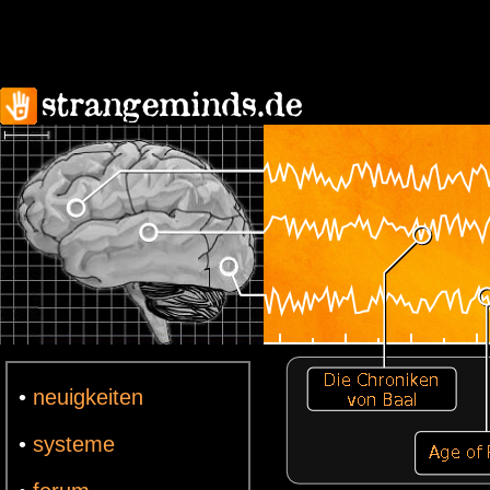
•
neuigkeiten
•
systeme